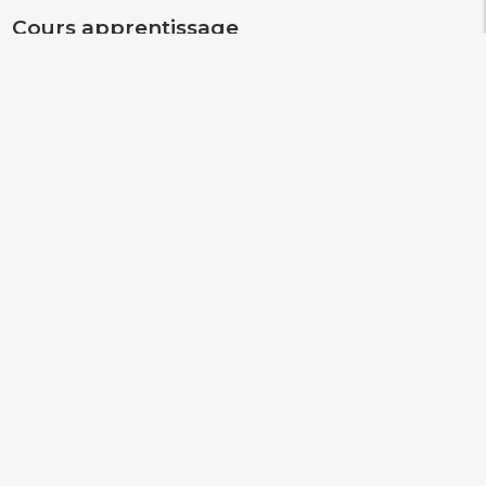
Cours apprentissage
Les inscriptions pour ce cours sont closes.
Autres cours
Les inscriptions pour ce cours sont closes.