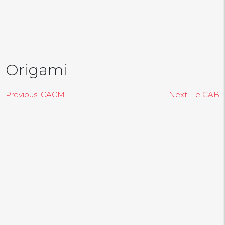
Origami
NAVIGATION
Previous:
CACM
Next:
Le CAB
DE
L’ARTICLE